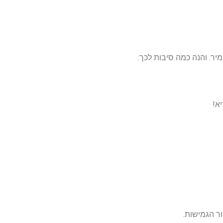
יר. והנה כמה סיבות לכך:
א!
ור הגמישות.