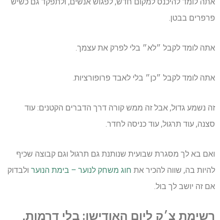
אתה לומד להיכנס למקום חדש, לפגוש אנשים, ולתפקד גם כשיש
פרפרים בבטן.
אתה לומד לקבל ״לא״ בלי לפרק את עצמך.
אתה לומד לקבל ״כן״ בלי לאבד פרופורציות.
זה נשמע גדול, אבל זה ממש קורה דרך הדברים הקטנים: עוד
סצנה, עוד תרגול, עוד כניסה לחדר.
ואם בא לך מסגרת שבועית שנותנת גם תרגול וגם קבוצה שכיף
להיות בה, שווה להכיר את
חוג משחק לנוער – בימת הנוער
ולבדוק
אם זה יושב לך בול.
רשימת צ׳ק ליום האודישן: בלי דרמות,