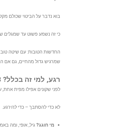
בוא נדבר על הביטוי שכולם מקל
כי זה נשמע פשוט עד שמגלים שיש בערך 700 החלטות קטנות בדרך – וכולן ״דחופות״, במי
החדשות הטובות: עם שיטה טובה,
שמרגיש גדול מהחיים, גם אם הת
רגע, למי זה בכלל? 3 שאלות שמצילות אותך מהפקה מוגזמת
לפני שקונים אפילו מפית אחת, ע
לא כדי להסתבך – כדי
להירגע
.
מי חוגג?
גיל, אופי, ומה באמת